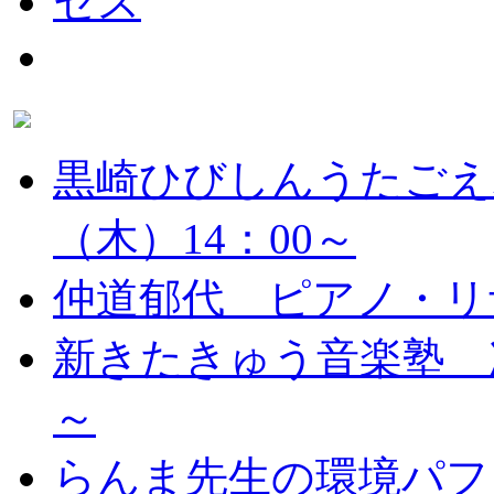
黒崎ひびしんうたごえ
（木）14：00～
仲道郁代 ピアノ・リ
新きたきゅう音楽塾 次
～
らんま先生の環境パフ