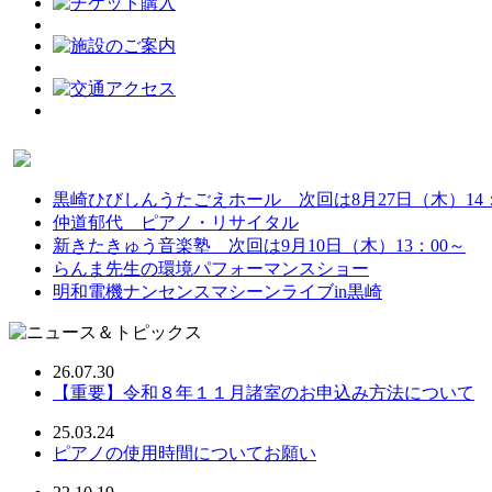
黒崎ひびしんうたごえホール 次回は8月27日（木）14：
仲道郁代 ピアノ・リサイタル
新きたきゅう音楽塾 次回は9月10日（木）13：00～
らんま先生の環境パフォーマンスショー
明和電機ナンセンスマシーンライブin黒崎
26.07.30
【重要】令和８年１１月諸室のお申込み方法について
25.03.24
ピアノの使用時間についてお願い