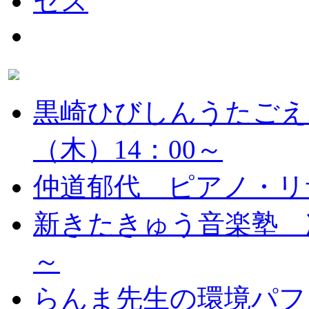
黒崎ひびしんうたごえ
（木）14：00～
仲道郁代 ピアノ・リ
新きたきゅう音楽塾 次
～
らんま先生の環境パフ