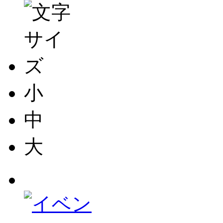
小
中
大