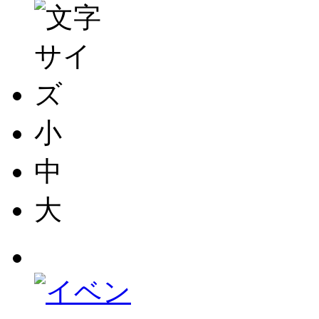
小
中
大