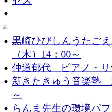
黒崎ひびしんうたごえ
（木）14：00～
仲道郁代 ピアノ・リ
新きたきゅう音楽塾 次
～
らんま先生の環境パフ