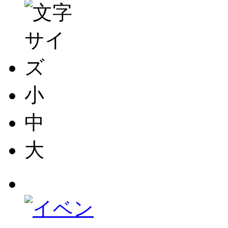
小
中
大