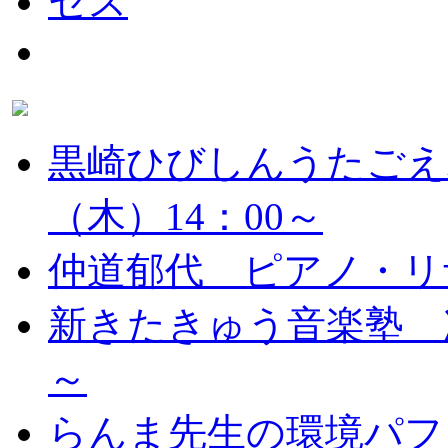
黒崎ひびしんうたごえ
（木）14：00～
仲道郁代 ピアノ・リ
新きたきゅう音楽塾 次
～
らんま先生の環境パフ