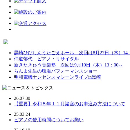
黒崎ひびしんうたごえホール 次回は8月27日（木）14：
仲道郁代 ピアノ・リサイタル
新きたきゅう音楽塾 次回は9月10日（木）13：00～
らんま先生の環境パフォーマンスショー
明和電機ナンセンスマシーンライブin黒崎
26.07.30
【重要】令和８年１１月諸室のお申込み方法について
25.03.24
ピアノの使用時間についてお願い