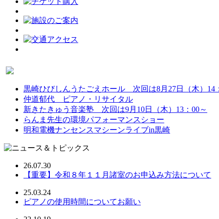
黒崎ひびしんうたごえホール 次回は8月27日（木）14：
仲道郁代 ピアノ・リサイタル
新きたきゅう音楽塾 次回は9月10日（木）13：00～
らんま先生の環境パフォーマンスショー
明和電機ナンセンスマシーンライブin黒崎
26.07.30
【重要】令和８年１１月諸室のお申込み方法について
25.03.24
ピアノの使用時間についてお願い