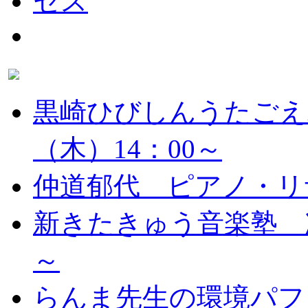
黒崎ひびしんうたごえ
（木）14：00～
仲道郁代 ピアノ・リ
新きたきゅう音楽塾 次
～
らんま先生の環境パフ