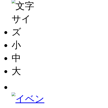
小
中
大