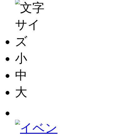
小
中
大