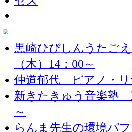
黒崎ひびしんうたごえ
（木）14：00～
仲道郁代 ピアノ・リ
新きたきゅう音楽塾 次
～
らんま先生の環境パフ