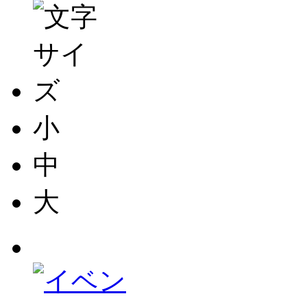
小
中
大