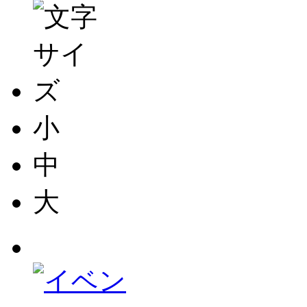
小
中
大