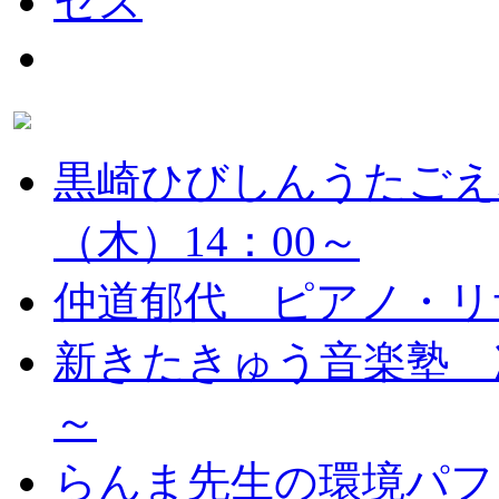
黒崎ひびしんうたごえ
（木）14：00～
仲道郁代 ピアノ・リ
新きたきゅう音楽塾 次
～
らんま先生の環境パフ