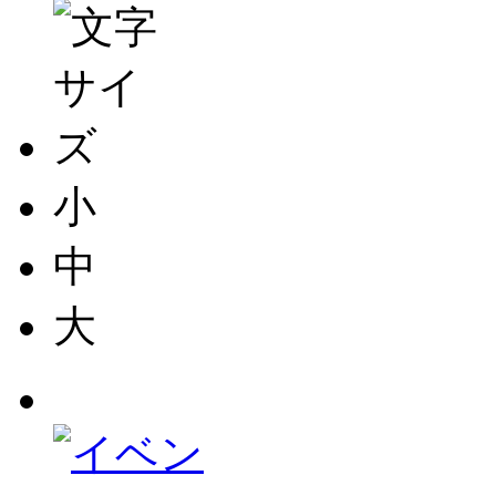
小
中
大