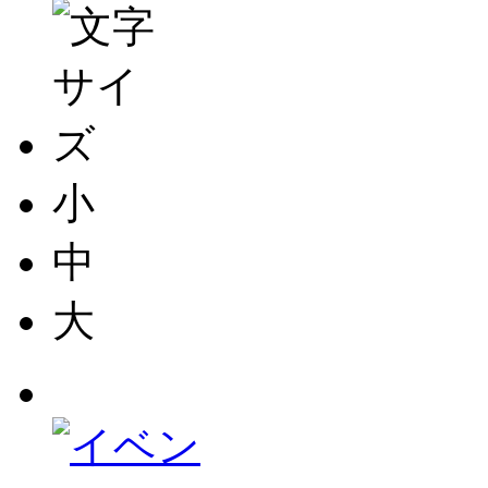
小
中
大