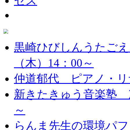
黒崎ひびしんうたごえ
（木）14：00～
仲道郁代 ピアノ・リ
新きたきゅう音楽塾 次
～
らんま先生の環境パフ