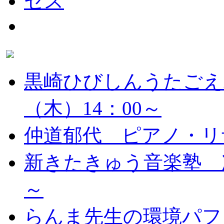
黒崎ひびしんうたごえ
（木）14：00～
仲道郁代 ピアノ・リ
新きたきゅう音楽塾 次
～
らんま先生の環境パフ