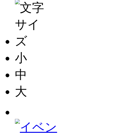
小
中
大