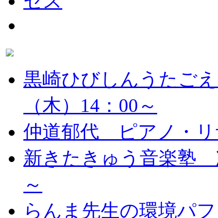
黒崎ひびしんうたごえ
（木）14：00～
仲道郁代 ピアノ・リ
新きたきゅう音楽塾 次
～
らんま先生の環境パフ