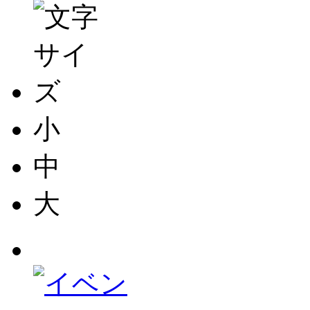
小
中
大