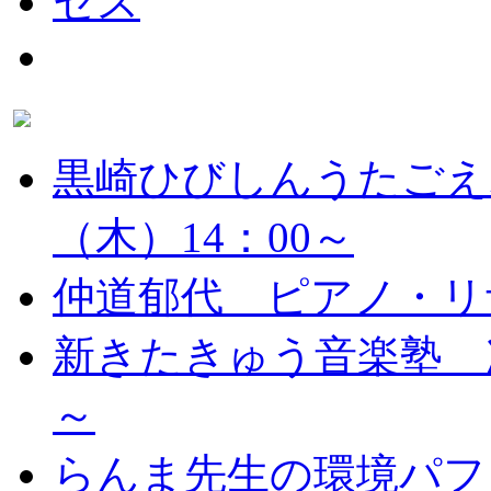
黒崎ひびしんうたごえ
（木）14：00～
仲道郁代 ピアノ・リ
新きたきゅう音楽塾 次
～
らんま先生の環境パフ