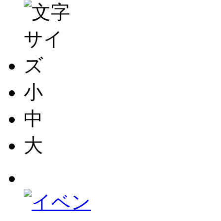
小
中
大