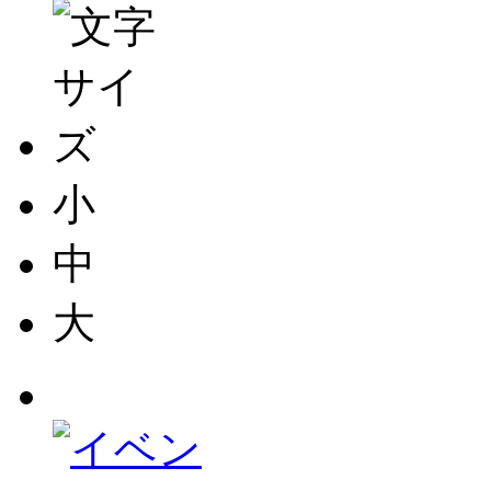
小
中
大