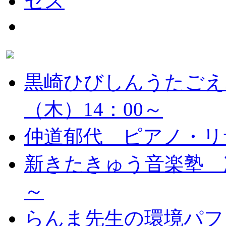
黒崎ひびしんうたごえ
（木）14：00～
仲道郁代 ピアノ・リ
新きたきゅう音楽塾 次
～
らんま先生の環境パフ