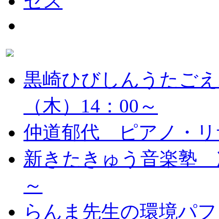
黒崎ひびしんうたごえ
（木）14：00～
仲道郁代 ピアノ・リ
新きたきゅう音楽塾 次
～
らんま先生の環境パフ