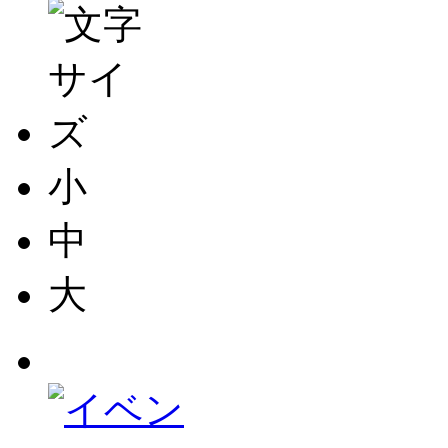
小
中
大