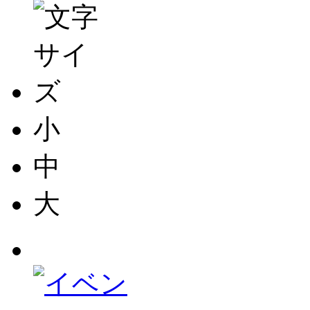
小
中
大