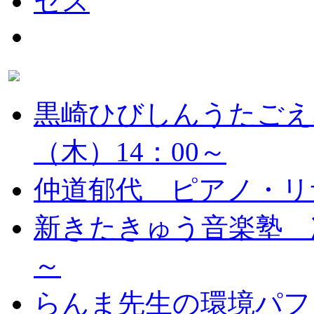
黒崎ひびしんうたごえ
（木）14：00～
仲道郁代 ピアノ・リ
新きたきゅう音楽塾 次
～
らんま先生の環境パフ