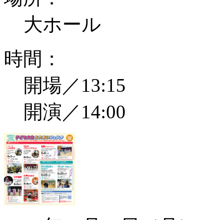
大ホール
時間：
開場／13:15
開演／14:00