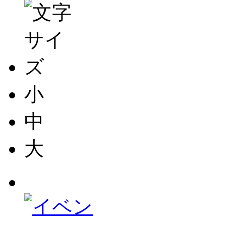
小
中
大