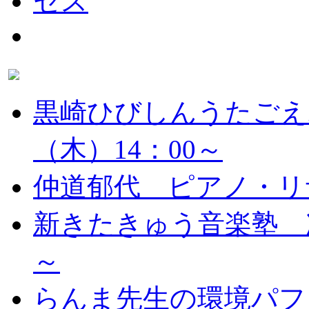
黒崎ひびしんうたごえ
（木）14：00～
仲道郁代 ピアノ・リ
新きたきゅう音楽塾 次
～
らんま先生の環境パフ