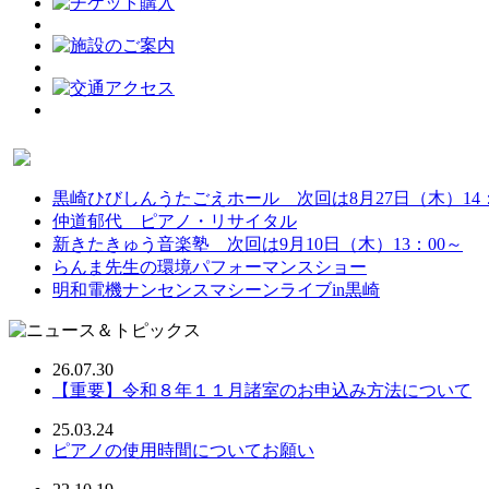
黒崎ひびしんうたごえホール 次回は8月27日（木）14：
仲道郁代 ピアノ・リサイタル
新きたきゅう音楽塾 次回は9月10日（木）13：00～
らんま先生の環境パフォーマンスショー
明和電機ナンセンスマシーンライブin黒崎
26.07.30
【重要】令和８年１１月諸室のお申込み方法について
25.03.24
ピアノの使用時間についてお願い