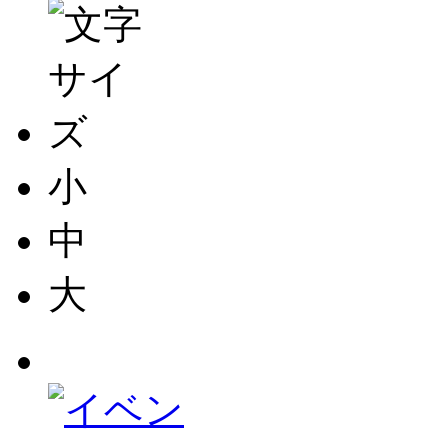
小
中
大