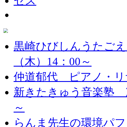
黒崎ひびしんうたごえ
（木）14：00～
仲道郁代 ピアノ・リ
新きたきゅう音楽塾 次
～
らんま先生の環境パフ