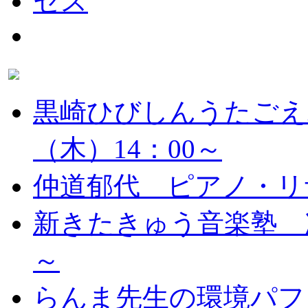
黒崎ひびしんうたごえ
（木）14：00～
仲道郁代 ピアノ・リ
新きたきゅう音楽塾 次
～
らんま先生の環境パフ