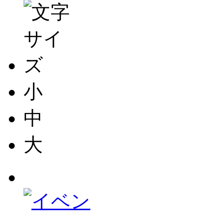
小
中
大