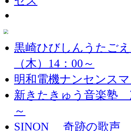
黒崎ひびしんうたごえ
（木）14：00～
明和電機ナンセンスマ
新きたきゅう音楽塾 次
～
SINON 奇跡の歌声