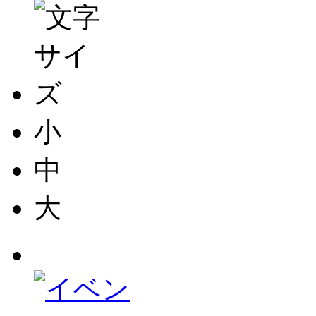
小
中
大