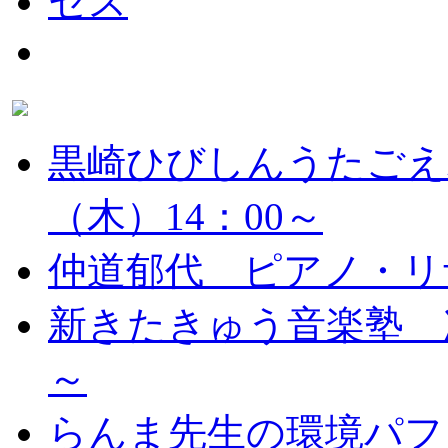
黒崎ひびしんうたごえ
（木）14：00～
仲道郁代 ピアノ・リ
新きたきゅう音楽塾 次
～
らんま先生の環境パフ