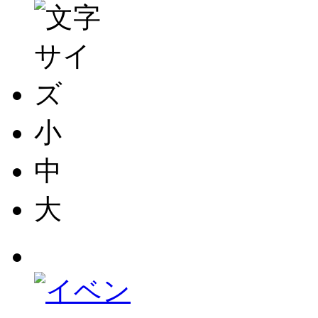
小
中
大