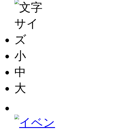
小
中
大