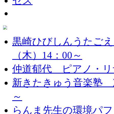
黒崎ひびしんうたごえ
（木）14：00～
仲道郁代 ピアノ・リ
新きたきゅう音楽塾 次
～
らんま先生の環境パフ