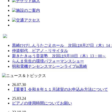
黒崎ひびしんうたごえホール 次回は8月27日（木）14：
仲道郁代 ピアノ・リサイタル
新きたきゅう音楽塾 次回は9月10日（木）13：00～
らんま先生の環境パフォーマンスショー
明和電機ナンセンスマシーンライブin黒崎
26.07.30
【重要】令和８年１１月諸室のお申込み方法について
25.03.24
ピアノの使用時間についてお願い