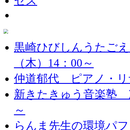
黒崎ひびしんうたごえ
（木）14：00～
仲道郁代 ピアノ・リ
新きたきゅう音楽塾 次
～
らんま先生の環境パフ