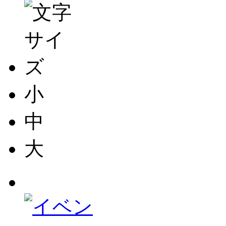
小
中
大