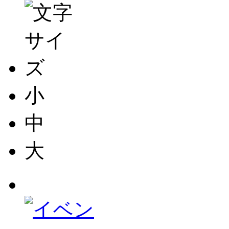
小
中
大