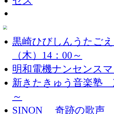
黒崎ひびしんうたごえ
（木）14：00～
明和電機ナンセンスマ
新きたきゅう音楽塾 次
～
SINON 奇跡の歌声