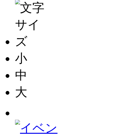
小
中
大