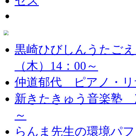
黒崎ひびしんうたごえ
（木）14：00～
仲道郁代 ピアノ・リ
新きたきゅう音楽塾 次
～
らんま先生の環境パフ