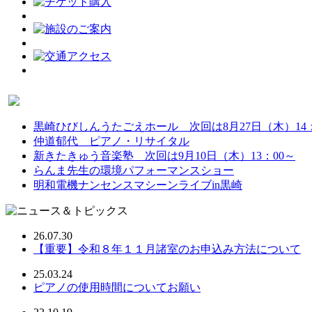
黒崎ひびしんうたごえホール 次回は8月27日（木）14：
仲道郁代 ピアノ・リサイタル
新きたきゅう音楽塾 次回は9月10日（木）13：00～
らんま先生の環境パフォーマンスショー
明和電機ナンセンスマシーンライブin黒崎
26.07.30
【重要】令和８年１１月諸室のお申込み方法について
25.03.24
ピアノの使用時間についてお願い