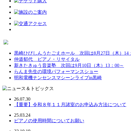
黒崎ひびしんうたごえホール 次回は8月27日（木）14：
仲道郁代 ピアノ・リサイタル
新きたきゅう音楽塾 次回は9月10日（木）13：00～
らんま先生の環境パフォーマンスショー
明和電機ナンセンスマシーンライブin黒崎
26.07.30
【重要】令和８年１１月諸室のお申込み方法について
25.03.24
ピアノの使用時間についてお願い