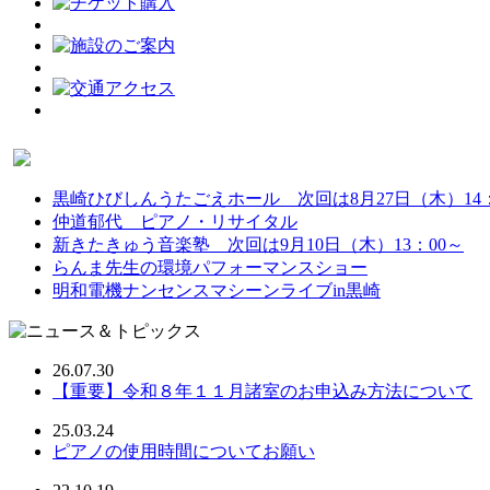
黒崎ひびしんうたごえホール 次回は8月27日（木）14：
仲道郁代 ピアノ・リサイタル
新きたきゅう音楽塾 次回は9月10日（木）13：00～
らんま先生の環境パフォーマンスショー
明和電機ナンセンスマシーンライブin黒崎
26.07.30
【重要】令和８年１１月諸室のお申込み方法について
25.03.24
ピアノの使用時間についてお願い