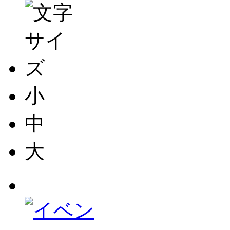
小
中
大