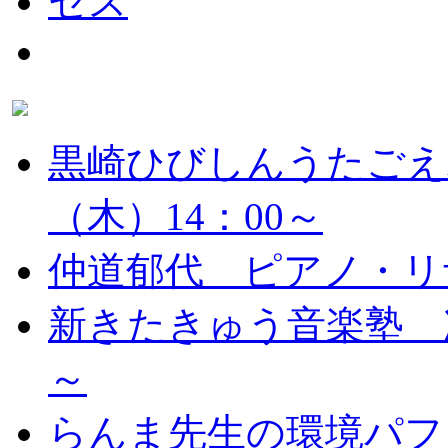
黒崎ひびしんうたごえ
（木）14：00～
仲道郁代 ピアノ・リ
新きたきゅう音楽塾 次
～
らんま先生の環境パフ