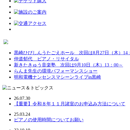
黒崎ひびしんうたごえホール 次回は8月27日（木）14：
仲道郁代 ピアノ・リサイタル
新きたきゅう音楽塾 次回は9月10日（木）13：00～
らんま先生の環境パフォーマンスショー
明和電機ナンセンスマシーンライブin黒崎
26.07.30
【重要】令和８年１１月諸室のお申込み方法について
25.03.24
ピアノの使用時間についてお願い