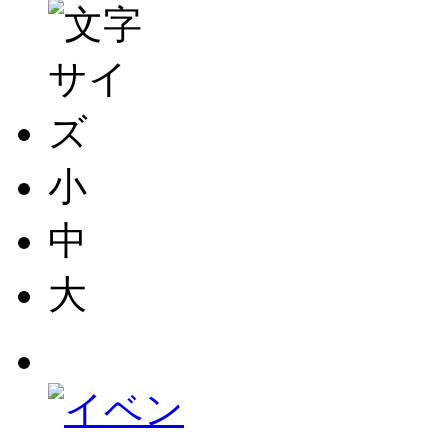
小
中
大