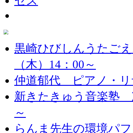
黒崎ひびしんうたごえ
（木）14：00～
仲道郁代 ピアノ・リ
新きたきゅう音楽塾 次
～
らんま先生の環境パフ