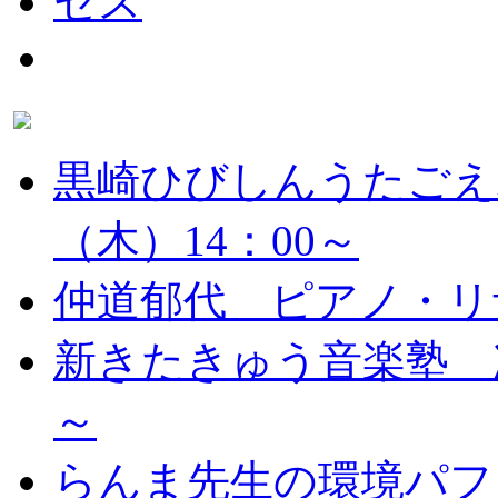
黒崎ひびしんうたごえ
（木）14：00～
仲道郁代 ピアノ・リ
新きたきゅう音楽塾 次
～
らんま先生の環境パフ