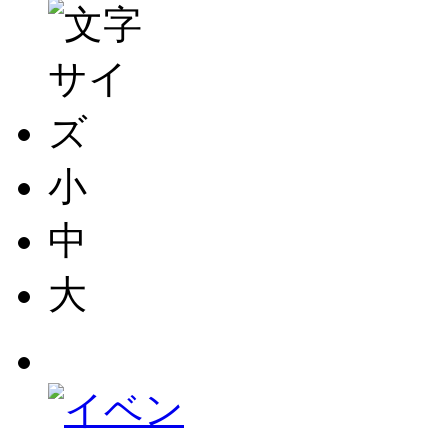
小
中
大