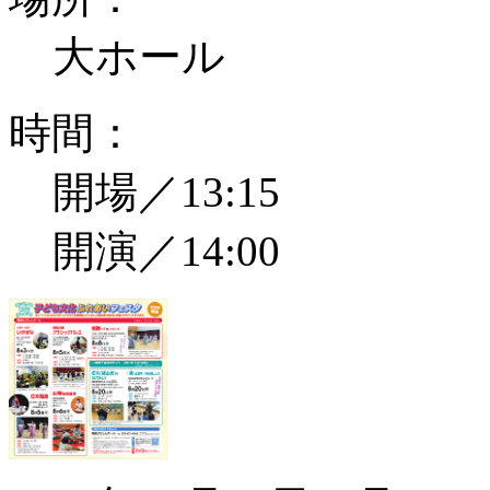
大ホール
時間：
開場／13:15
開演／14:00