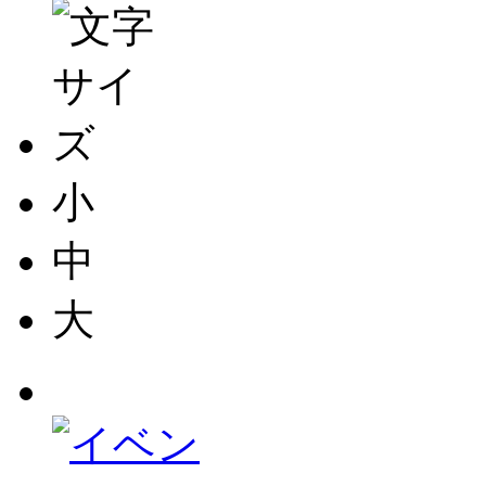
小
中
大