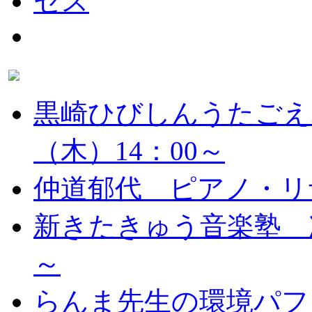
黒崎ひびしんうたごえ
（木）14：00～
仲道郁代 ピアノ・リ
新きたきゅう音楽塾 次
～
らんま先生の環境パフ