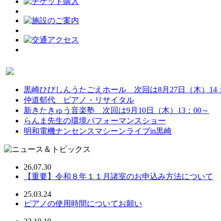
黒崎ひびしんうたごえホール 次回は8月27日（木）14：
仲道郁代 ピアノ・リサイタル
新きたきゅう音楽塾 次回は9月10日（木）13：00～
らんま先生の環境パフォーマンスショー
明和電機ナンセンスマシーンライブin黒崎
26.07.30
【重要】令和８年１１月諸室のお申込み方法について
25.03.24
ピアノの使用時間についてお願い