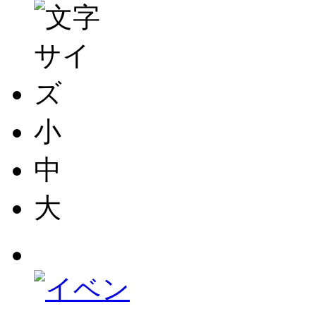
小
中
大