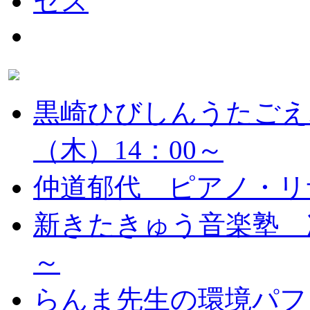
黒崎ひびしんうたごえ
（木）14：00～
仲道郁代 ピアノ・リ
新きたきゅう音楽塾 次
～
らんま先生の環境パフ