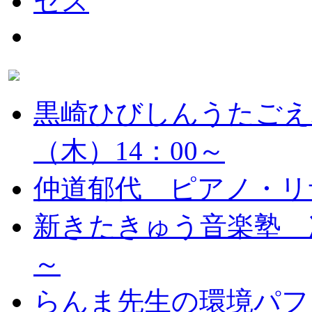
黒崎ひびしんうたごえ
（木）14：00～
仲道郁代 ピアノ・リ
新きたきゅう音楽塾 次
～
らんま先生の環境パフ