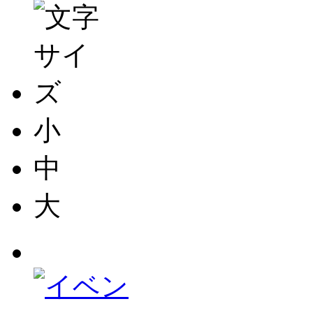
小
中
大