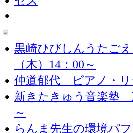
黒崎ひびしんうたごえ
（木）14：00～
仲道郁代 ピアノ・リ
新きたきゅう音楽塾 次
～
らんま先生の環境パフ