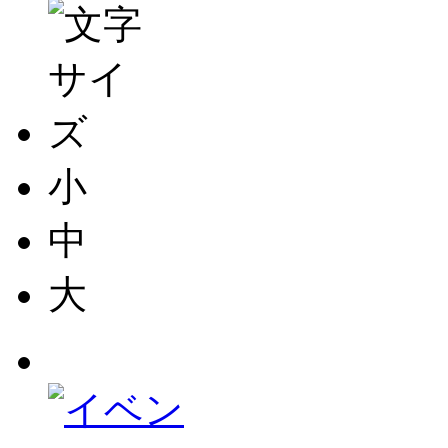
小
中
大