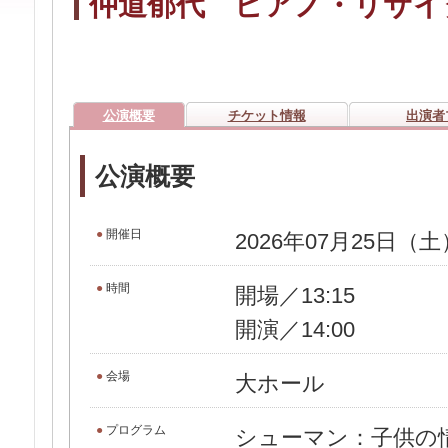
仲道郁代 ピアノ・リサイ
公演概要
チケット情報
出演者
公演概要
●
開催日
2026年07月25日（土
●
時間
開場／13:15
開演／14:00
●
会場
大ホール
●
プログラム
シューマン：子供の情景